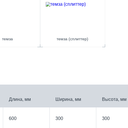
темза
темза (сплиттер)
Длина, мм
Ширина, мм
Высота, мм
600
300
300