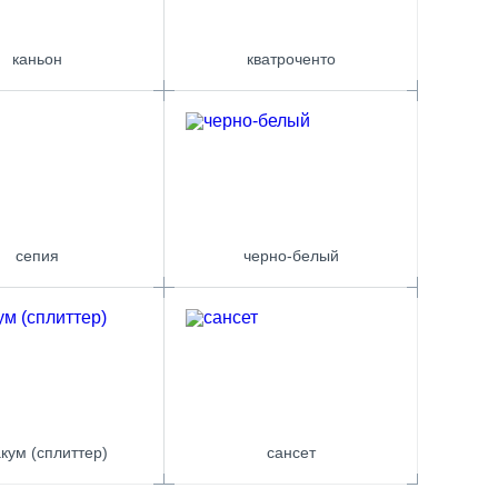
каньон
кватроченто
сепия
черно-белый
кум (сплиттер)
сансет