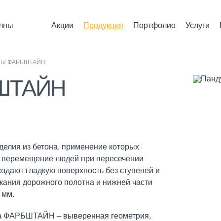
лны
Акции
Продукция
Портфолио
Услуги
СЫ ФАРБШТАЙН
БШТАЙН
елия из бетона, применение которых
е перемещение людей при пересечении
создают гладкую поверхность без ступеней и
ыкания дорожного полотна и нижней части
 мм.
са ФАРБШТАЙН – выверенная геометрия,