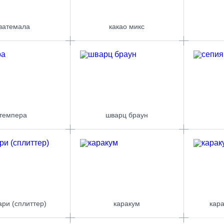
ватемала
какао микс
темпера
шварц браун
ари (сплиттер)
каракум
кара