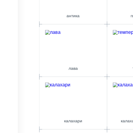
антика
г
лава
калахари
калах