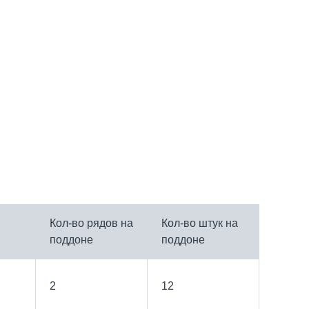
Кол-во рядов на
Кол-во штук на
поддоне
поддоне
2
12