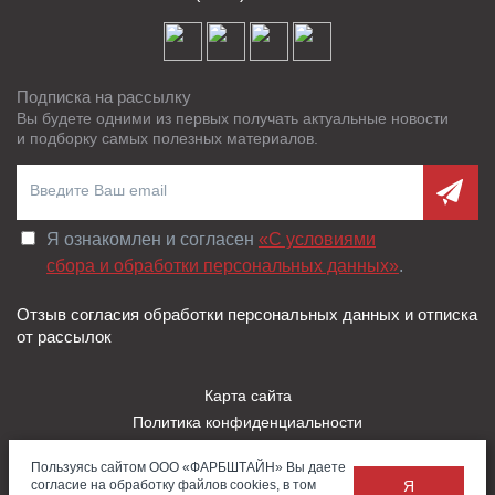
Подписка на рассылку
Вы будете одними из первых получать актуальные новости
и подборку самых полезных материалов.
Я ознакомлен и согласен
«C условиями
сбора и обработки персональных данных»
.
Отзыв согласия обработки персональных данных и отписка
от рассылок
Карта сайта
Политика конфиденциальности
Пользовательское соглашение
Пользуясь сайтом ООО «ФАРБШТАЙН» Вы даете
Правила использования Cookies
согласие на обработку файлов cookies, в том
Я
Заказать
Обратная